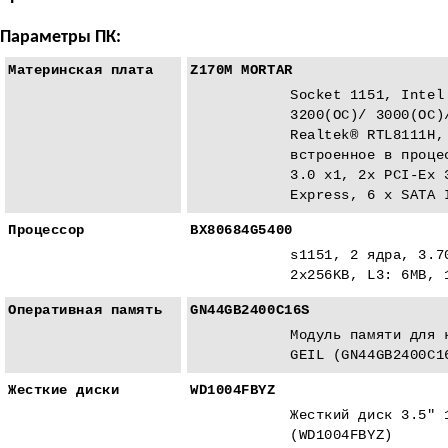
Параметры ПК:
Материнская плата
Z170M MORTAR
Socket 1151, Intel
3200(OC)/ 3000(OC)
Realtek® RTL8111H,
встроенное в проце
3.0 x1, 2x PCI-Eх 
Express, 6 x SATA 
Процессор
BX80684G5400
s1151, 2 ядра, 3.7
2x256KB, L3: 6MB, 
Оперативная память
GN44GB2400C16S
Модуль памяти для 
GEIL (GN44GB2400C1
Жесткие диски
WD1004FBYZ
Жесткий диск 3.5" 
(WD1004FBYZ)