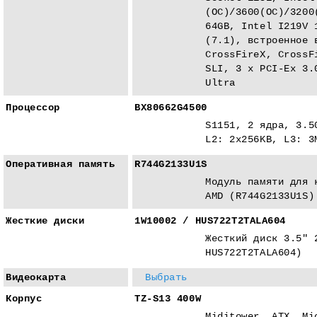
(OC)/3600(OC)/3200
64GB, Intel I219V 
(7.1), встроенное 
CrossFireX, CrossF
SLI, 3 x PCI-Eх 3.
Ultra
Процессор
BX80662G4500
S1151, 2 ядра, 3.5
L2: 2x256KB, L3: 3
Оперативная память
R744G2133U1S
Модуль памяти для 
AMD (R744G2133U1S)
Жесткие диски
1W10002 / HUS722T2TALA604
Жесткий диск 3.5" 
HUS722T2TALA604)
Видеокарта
Выбрать
Корпус
TZ-S13 400W
Miditower, ATX, Mi