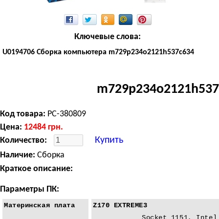
Ключевые слова:
U0194706 Сборка компьютера m729p234o2121h537c634
m729p234o2121h537
Код товара:
PC-380809
Цена:
12484
грн.
Купить
Количество:
Наличие:
Сборка
Краткое описание:
Параметры ПК:
Материнская плата
Z170 EXTREME3
Socket 1151, Intel