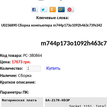
Ключевые слова:
U0236890 Сборка компьютера m744p173o1092h463c739s342
m744p173o1092h463c7
Код товара:
PC-380864
Цена:
17673
грн.
Купить
Количество:
Наличие:
Сборка
Краткое описание:
Параметры ПК:
Материнская плата
GA-Z170-HD3P
Socket 1151, Intel