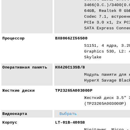
3466(O.C.)/3400(O.
64GB, Realtek ® Gb
Codec 7.1, встроен
PCIe 3.0 x1, 2x PC
SATA Express Conne
Процессор
BX80662I56500
S1151, 4 ядра, 3.2
Graphics 530, L2: 
Skylake
Оперативная память
HX426C13SB/8
Модуль памяти для 
HyperX Savage Blac
Жесткие диски
TP23265A003000P
Жесткий диск 3.5" 
(TP23265A003000P)
Видеокарта
Выбрать
Корпус
LT-01B-400S8
Minitower, Micro -