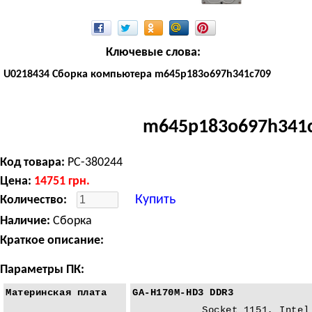
Ключевые слова:
U0218434 Сборка компьютера m645p183o697h341c709
m645p183o697h341
Код товара:
PC-380244
Цена:
14751
грн.
Купить
Количество:
Наличие:
Сборка
Краткое описание:
Параметры ПК:
Материнская плата
GA-H170M-HD3 DDR3
Socket 1151, Intel