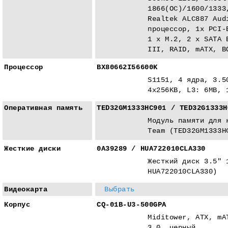
1866(ОС)/1600/1333
Realtek ALC887 Aud
процессор, 1x PCI-
1 x M.2, 2 x SATA 
III, RAID, mATX, B
Процессор
BX80662I56600K
S1151, 4 ядра, 3.5
4x256KB, L3: 6MB, 
Оперативная память
TED32GM1333HC901 / TED32G1333H
Модуль памяти для 
Team (TED32GM1333H
Жесткие диски
0A39289 / HUA722010CLA330
Жесткий диск 3.5" 
HUA722010CLA330)
Видеокарта
Выбрать
Корпус
CQ-01B-U3-500GPA
Miditower, ATX, mA
3.0, черный