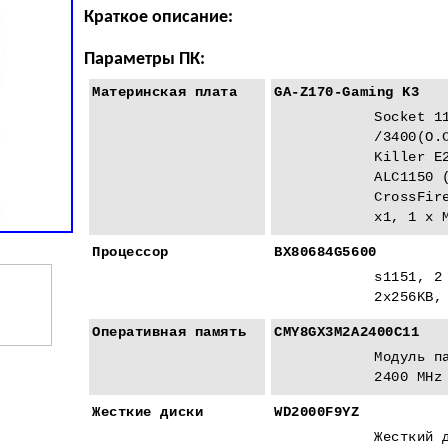
Краткое описание:
Параметры ПК:
Материнская плата
GA-Z170-Gaming K3
Socket 1
/3400(O.
Killer E
ALC1150 
CrossFir
x1, 1 x 
Процессор
BX80684G5600
s1151, 2
2x256KB,
Оперативная память
CMY8GX3M2A2400C11
Модуль п
2400 MHz
Жесткие диски
WD2000F9YZ
Жесткий 