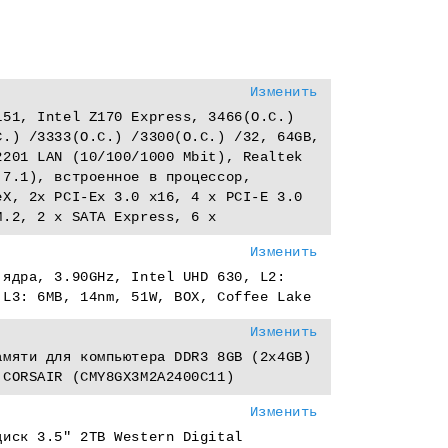
Изменить
151, Intel Z170 Express, 3466(O.C.)
C.) /3333(O.C.) /3300(O.C.) /32, 64GB,
2201 LAN (10/100/1000 Mbit), Realtek
(7.1), встроенное в процессор,
eX, 2x PCI-Eх 3.0 x16, 4 x PCI-E 3.0
M.2, 2 x SATA Express, 6 x
Изменить
 ядра, 3.90GHz, Intel UHD 630, L2:
 L3: 6MB, 14nm, 51W, BOX, Coffee Lake
Изменить
амяти для компьютера DDR3 8GB (2x4GB)
 CORSAIR (CMY8GX3M2A2400C11)
Изменить
диск 3.5" 2TB Western Digital