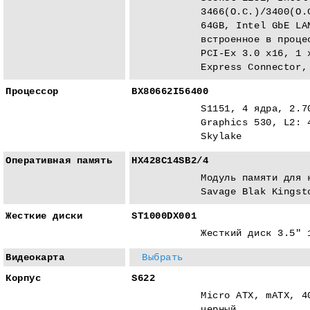
3466(O.C.)/3400(O.
64GB, Intel GbE LA
встроенное в проце
PCI-Eх 3.0 x16, 1 
Express Connector,
Процессор
BX80662I56400
S1151, 4 ядра, 2.7
Graphics 530, L2: 
Skylake
Оперативная память
HX428C14SB2/4
Модуль памяти для 
Savage Blak Kingst
Жесткие диски
ST1000DX001
Жесткий диск 3.5" 
Видеокарта
Выбрать
Корпус
S622
Micro ATX, mATX, 4
черный