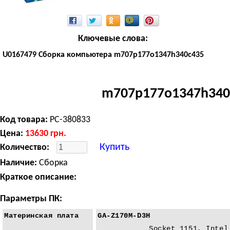
Ключевые слова:
U0167479 Сборка компьютера m707p177o1347h340c435
m707p177o1347h340
Код товара:
PC-380833
Цена:
13630
грн.
Купить
Количество:
Наличие:
Сборка
Краткое описание:
Параметры ПК:
Материнская плата
GA-Z170M-D3H
Socket 1151, Intel