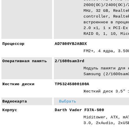
2600(OC)/2400(OC)/
MHz, 32 GB, Realte
controller, Realte
встроенное в проце
2.0 x1, 1 x PCI-Eх
RAID 0, 1, 10, Mic
Процессор
AD7800YBJABOX
FM2+, 4 ядра, 3.50
Оперативная память
2/1600sam3rd
Модуль памяти для 
Samsung (2/1600sam
Жесткие диски
TP53245800100A
Жесткий диск 3.5" 
Видеокарта
Выбрать
Корпус
Darth Vader F37A-500
Miditower, ATX, mA
3.0, 2xAudio, 2xUS