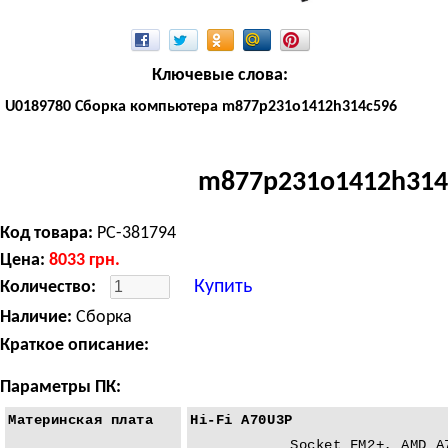
Ключевые слова:
U0189780 Сборка компьютера m877p231o1412h314c596
m877p231o1412h314
Код товара:
PC-381794
Цена:
8033
грн.
Купить
Количество:
Наличие:
Сборка
Краткое описание:
Параметры ПК:
Материнская плата
Hi-Fi A70U3P
Socket FM2+, AMD A