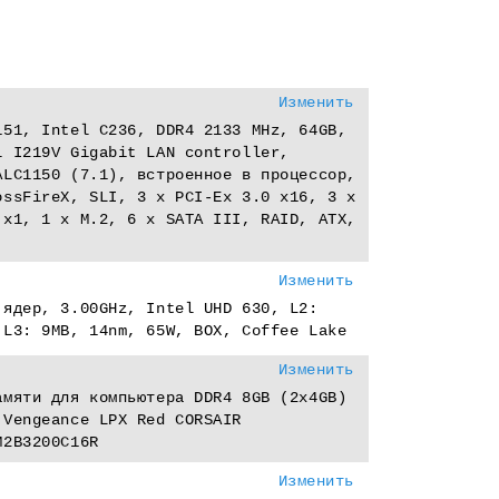
Изменить
151, Intel C236, DDR4 2133 MHz, 64GB,
l I219V Gigabit LAN controller,
ALC1150 (7.1), встроенное в процессор,
ossFireX, SLI, 3 x PCI-Eх 3.0 x16, 3 x
 x1, 1 x M.2, 6 x SATA III, RAID, ATX,
Изменить
 ядер, 3.00GHz, Intel UHD 630, L2:
 L3: 9MB, 14nm, 65W, BOX, Coffee Lake
Изменить
амяти для компьютера DDR4 8GB (2x4GB)
 Vengeance LPX Red CORSAIR
M2B3200C16R
Изменить