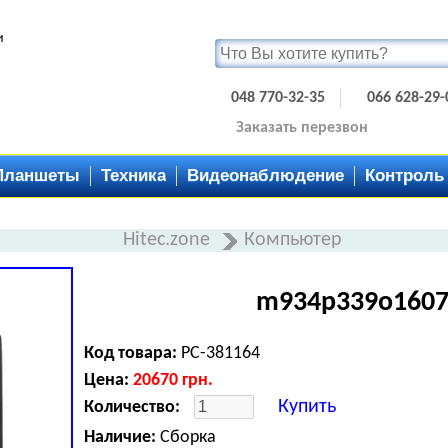
и
048 770-32-35
066 628-29-
Заказать перезвон
Планшеты
Техника
Видеонаблюдение
Контроль
Hitec.zone
Компьютер
m934p339o1607
Код товара:
PC-381164
Цена:
20670
грн.
Купить
Количество:
Наличие:
Сборка