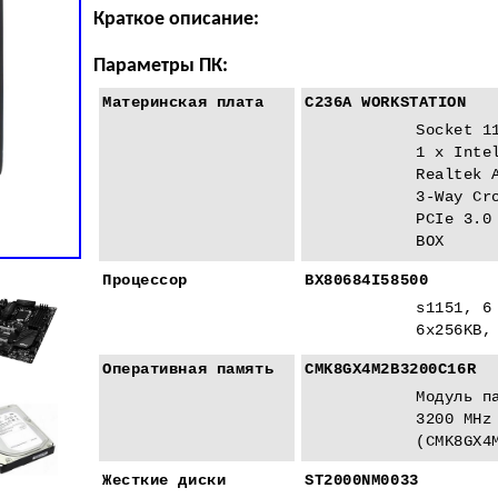
Краткое описание:
Параметры ПК:
Материнская плата
C236A WORKSTATION
Socket 1
1 x Inte
Realtek 
3-Way Cr
PCIe 3.0
BOX
Процессор
BX80684I58500
s1151, 6
6x256KB,
Оперативная память
CMK8GX4M2B3200C16R
Модуль п
3200 MHz
(CMK8GX4
Жесткие диски
ST2000NM0033