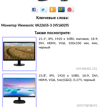
Ключевые слова:
Монитор Viewsonic VA2265S-3 (VS16029)
Также посмотрите:
21.5', IPS, 1920 х 1080, матовое, 16:9,
DVI, HDMI, VGA, 100х100 мм, 4мс,
черный
UM.WX2EE.C01
23.8', IPS, 1920 х 1080, 16:9, DVI,
HDMI, VGA, 5мс(G&G), 0.275, черный
243V7QDSB/01