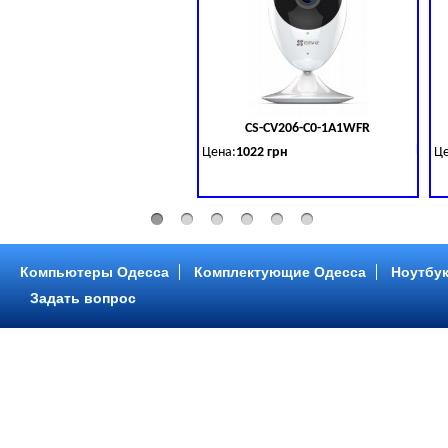
CS-CV206-C0-1A1WFR
Код 
Цена:
1022 грн
Це
1 Мп Wi-Fi камера с двусторонней аудиосв
1М
Компьютеры Одесса
Комплектующие Одесса
Ноутбук
Задать вопрос
DH-IPC-C12P
Код 
Цена:
1546 грн
Це
1 Мп Wi-Fi Cloud камера c функцией двуст
1 