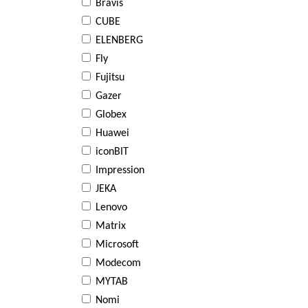
Bravis
CUBE
ELENBERG
Fly
Fujitsu
Gazer
Globex
Huawei
iconBIT
Impression
JEKA
Lenovo
Matrix
Microsoft
Modecom
MYTAB
Nomi