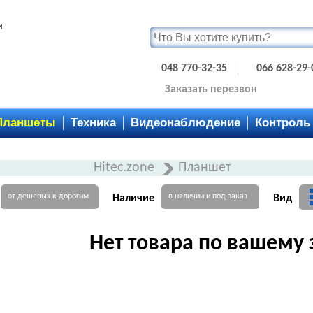
и
048 770-32-35
066 628-29-
Заказать перезвон
Планшеты
Техника
Видеонаблюдение
Контроль
Hitec.zone
Планшет
от дешевых к дорогим
в наличии и под заказ
Наличие
Вид
Нет товара по вашему 