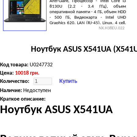
Anti-Glare, Процессор - Intel Core i3
8130U (2.2 - 3.4 ГГц), объем
оперативной памяти - 4 ГБ, объем HDD
- 500 ГБ, Видеокарта - Intel UHD
Graphics 620, LAN (RJ-45), Linux, 4 cell,
NX.H38EU.022
2.1 кг, Black
Ноутбук ASUS X541UA (X541
Код товара:
U0247732
Цена:
10018
грн.
Купить
Количество:
Наличие:
Недоступен
Краткое описание:
Ноутбук ASUS X541UA