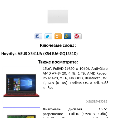
Ключевые слова:
Ноутбук ASUS X541UA (X541UA-GQ1351D)
Также посмотрите:
15.6', FullHD (1920 х 1080), Anti-Glare,
AMD A9-9420, 4 ГБ, 1 ТБ, AMD Radeon
R5 M420, 2 ГБ, No ODD, Bluetooth, Wi-
Fi, LAN (RJ-45), Endless OS, 3 cell, 1.68
кг, Red
X505BP-EJ095
Диагональ дисплея - 15.6",
разрешение - FullHD (1920 х 1080),