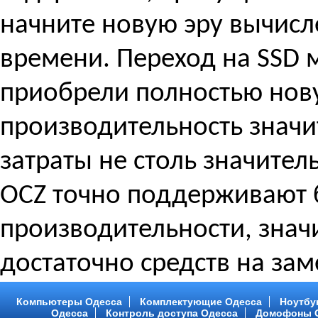
начните новую эру вычисл
времени. Переход на SSD 
приобрели полностью нов
производительность значи
затраты не столь значител
OCZ точно поддерживают 
производительности, значи
достаточно средств на за
Компьютеры Одесса
Комплектующие Одесса
Ноутбу
Одесса
Контроль доступа Одесса
Домофоны 