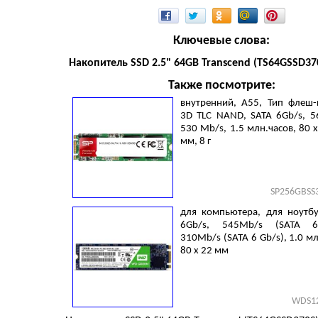
Ключевые слова:
Накопитель SSD 2.5" 64GB Transcend (TS64GSSD37
Также посмотрите:
внутренний, A55, Тип флеш-
3D TLC NAND, SATA 6Gb/s, 5
530 Mb/s, 1.5 млн.часов, 80 x
мм, 8 г
SP256GBSS
для компьютера, для ноутбу
6Gb/s, 545Mb/s (SATA 6
310Mb/s (SATA 6 Gb/s), 1.0 мл
80 х 22 мм
WDS1