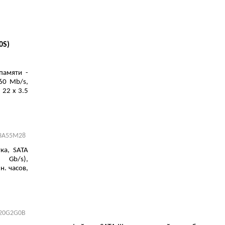
0S)
памяти -
60 Mb/s,
 22 x 3.5
3A55M28
ка, SATA
 Gb/s),
н. часов,
20G2G0B