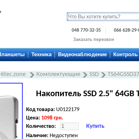
и
048 770-32-35
066 628-29-
Заказать перезвон
Планшеты
Техника
Видеонаблюдение
Контроль
Hitec.zone
Комплектующие
SSD
TS64GSSD37
Накопитель SSD 2.5" 64GB 
Код товара:
U0122179
Цена:
1098
грн.
Купить
Количество:
Наличие:
Недоступен