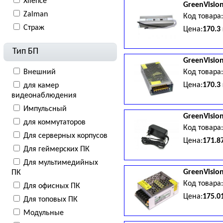
Xilence
GreenVisio
Zalman
Код товара
Страж
Цена:
170.3
Тип БП
GreenVisio
Внешний
Код товара
Цена:
170.3
для камер
видеонаблюдения
Импульсный
GreenVisio
для коммутаторов
Код товара
Для cерверных корпусов
Цена:
171.8
Для геймерских ПК
Для мультимедийных
GreenVisio
ПК
Код товара
Для офисных ПК
Цена:
175.0
Для топовых ПК
Модульные