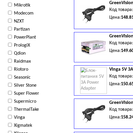
GreenVisio
Mikrotik
Код товара
Modecom
Цена:
148.8
NZXT
Partizan
GreenVisio
PowerPlant
Код товара
PrologiX
Цена:
149.6
Qdion
Raidmax
Riotoro
Vinga
5V 3
Код товара
Seasonic
Цена:
150.6
Silver Stone
Super Flower
Supermicro
GreenVisio
ThermalTake
Код товара
Цена:
158.2
Vinga
Xigmatek