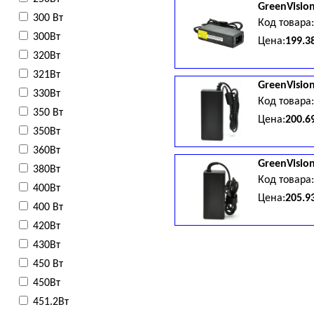
GreenVisio
300 Вт
Код товара
300Вт
Цена:
199.3
320Вт
321Вт
GreenVisio
330Вт
Код товара
350 Вт
Цена:
200.6
350Вт
360Вт
GreenVisio
380Вт
Код товара
400Вт
Цена:
205.9
400 Вт
420Вт
430Вт
450 Вт
450Вт
451.2Вт