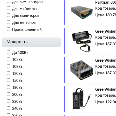
для компьютеров
Partizan
80
Код товара
для майнинга
Цена:
180.7
Для мониторов
Для неттопов
Промышленный
GreenVisio
Код товара
Мощность
Цена:
187.3
До 100Вт
102Вт
GreenVisio
Код товара
108Вт
Цена:
187.3
120Вт
150Вт
180Вт
GreenVisio
200Вт
Код товара
230Вт
Цена:
192.0
240Вт
250Вт