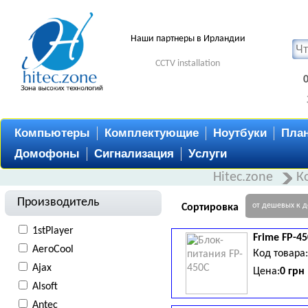
Наши партнеры в Ирландии
CCTV installation
Компьютеры
Комплектующие
Ноутбуки
Пла
Домофоны
Сигнализация
Услуги
Hitec.zone
К
Производитель
от дешевых к 
Сортировка
1stPlayer
Frime
FP-45
AeroCool
Код товара
Ajax
Цена:
0 грн
Alsoft
Antec