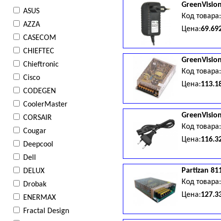
GreenVisio
ASUS
Код товара
AZZA
Цена:
69.69
CASECOM
CHIEFTEC
GreenVisio
Chieftronic
Код товара
Cisco
Цена:
113.1
CODEGEN
CoolerMaster
GreenVisio
CORSAIR
Код товара
Cougar
Цена:
116.3
Deepcool
Dell
Partizan
81
DELUX
Код товара
Drobak
Цена:
127.3
ENERMAX
Fractal Design