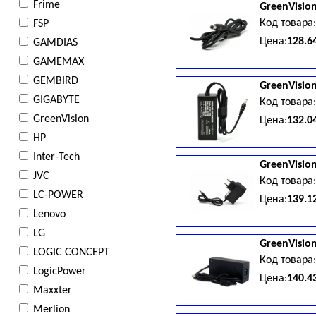
Frime
GreenVisio
Код товара
FSP
Цена:
128.6
GAMDIAS
GAMEMAX
GEMBIRD
GreenVisio
GIGABYTE
Код товара
GreenVision
Цена:
132.0
HP
Inter-Tech
GreenVisio
JVC
Код товара
LC-POWER
Цена:
139.1
Lenovo
LG
GreenVisio
LOGIC CONCEPT
Код товара
LogicPower
Цена:
140.4
Maxxter
Merlion