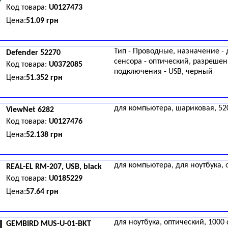
Код товара:
U0127473
Цена:
51.09 грн
Тип - Проводные, назначение - 
Defender
52270
сенсора - оптический, разрешени
Код товара:
U0372085
подключения - USB, черный
Цена:
51.352 грн
для компьютера, шариковая, 520 
ViewNet
6282
Код товара:
U0127476
Цена:
52.138 грн
для компьютера, для ноутбука, о
REAL-EL
RM-207, USB, black
Код товара:
U0185229
Цена:
57.64 грн
для ноутбука, оптический, 1000 
GEMBIRD
MUS-U-01-BKT