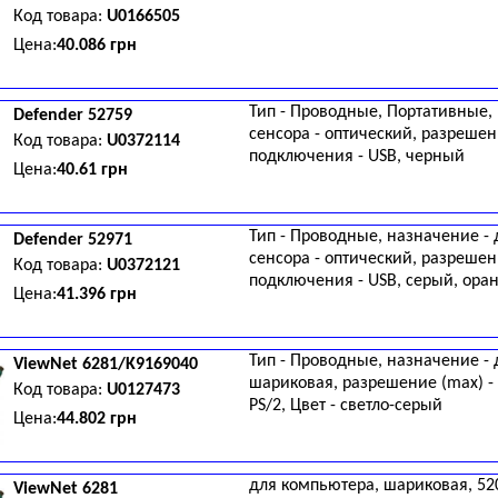
Код товара:
U0166505
Цена:
40.086 грн
Тип - Проводные, Портативные, 
Defender
52759
сенсора - оптический, разрешени
Код товара:
U0372114
подключения - USB, черный
Цена:
40.61 грн
Тип - Проводные, назначение - 
Defender
52971
сенсора - оптический, разрешени
Код товара:
U0372121
подключения - USB, серый, ор
Цена:
41.396 грн
Тип - Проводные, назначение - 
ViewNet
6281/K9169040
шариковая, разрешение (max) - 
Код товара:
U0127473
PS/2, Цвет - светло-серый
Цена:
44.802 грн
для компьютера, шариковая, 520 
ViewNet
6281