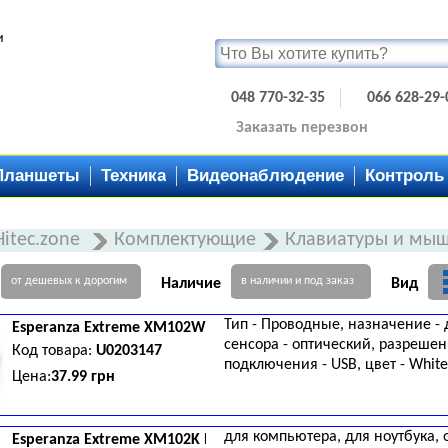
и
048 770-32-35
066 628-29-
Заказать перезвон
Планшеты
Техника
Видеонаблюдение
Контроль
Hitec.zone
Комплектующие
Клавиатуры и мы
от дешевых к дорогим
в наличии и под заказ
Наличие
Вид
Тип - Проводные, назначение - 
Esperanza
Extreme XM102W White
сенсора - оптический, разрешени
Код товара:
U0203147
подключения - USB, цвет - White
Цена:
37.99 грн
для компьютера, для ноутбука, о
Esperanza
Extreme XM102K Black