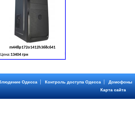
m448p172o1412h368c641
д товара:
379030
Код товара:
379031
Цена:
13404 грн
B (SATA III)
B, DDR 3 (1600 MHz) HDD: Seagate 2 TB (SATA III)
Intel Core ™ i5 4 ядра 3.20GHz,ОЗУ: 2 GB, DDR 3 (1600 MHz) HDD: Seagate 2 TB
блюдение Одесса
Контроль доступа Одесса
Домофоны
Карта сайта
m446p153o1412h478c641
д товара:
379034
Код товара:
379035
Цена:
9089 грн