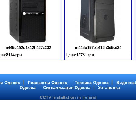
m448p152o1412h427c302
m448p187o1412h368c634
товара:
379028
Код товара:
379029
Ко
на:
8114 грн
Цена:
13781 грн
 DDR 3 (1600 MHz) HDD: TOSHIBA 500 GB (SATA III)
tel Core ™ i3 2 ядра 3.40GHz,ОЗУ: 2 GB, DDR 3 (1600 MHz) HDD: TOSHIBA 500 G
Intel Core ™ i5 2 ядра 2.90GHz,ОЗУ: 2 G
и Одесса
Планшеты Одесса
Техника Одесса
Видеона
Одесса
Сигнализация Одесса
Установка
CCTV installation in Ireland
m448p217o1412h299c194
m446p164o1412h478c448
товара:
379032
Код товара:
379033
Ко
на:
6363 грн
Цена:
10081 грн