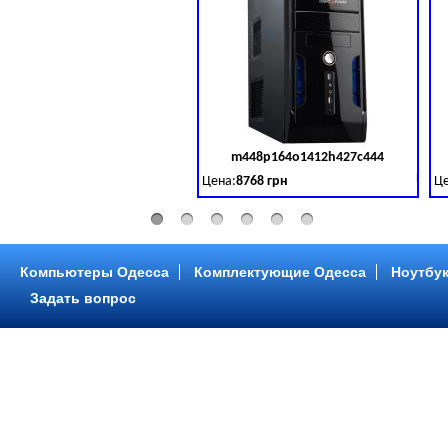
m448p164o1412h427c444
Код 
Цена:
8768 грн
Це
Intel Core ™ i3 2 ядра 3.50GHz,ОЗУ: 2 GB,
In
Компьютеры Одесса
Комплектующие Одесса
Ноутбук
Задать вопрос
m448p216o1412h299c315
Код 
Цена:
6958 грн
Це