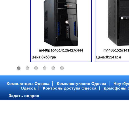
m448p164o1412h427c444
m448p152o141
Код товара:
379028
Цена:
8768 грн
Цена:
8114 грн
Intel Core ™ i3 2 ядра 3.50GHz,ОЗУ: 2 GB, DDR 3 (1600 MH
Intel Core ™ i3 2 я
Компьютеры Одесса
Комплектующие Одесса
Ноутбу
Одесса
Контроль доступа Одесса
Домофоны 
Задать вопрос
m448p216o1412h299c315
m448p217o141