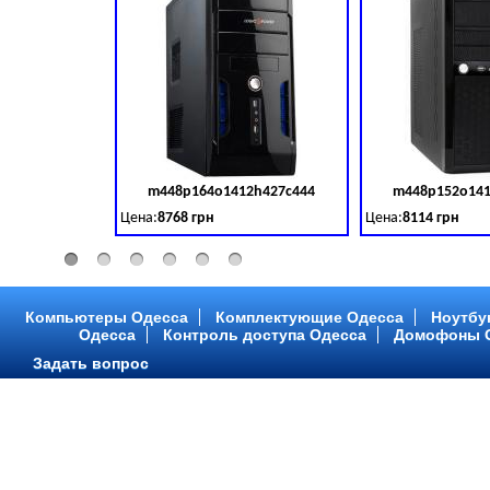
m448p164o1412h427c444
m448p152o141
Код товара:
379028
Цена:
8768 грн
Цена:
8114 грн
Intel Core ™ i3 2 ядра 3.50GHz,ОЗУ: 2 GB, DDR 3 (1600 MH
Intel Core ™ i3 2 я
Компьютеры Одесса
Комплектующие Одесса
Ноутбу
Одесса
Контроль доступа Одесса
Домофоны 
Задать вопрос
m448p216o1412h299c315
m448p217o141