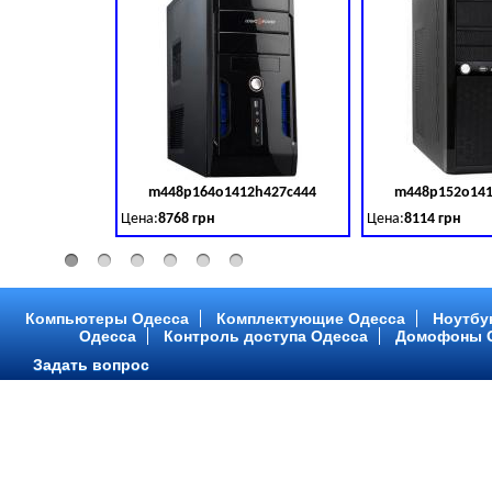
m448p164o1412h427c444
m448p152o141
Код товара:
379028
Цена:
8768 грн
Цена:
8114 грн
Intel Core ™ i3 2 ядра 3.50GHz,ОЗУ: 2 GB, DDR 3 (1600 MH
Intel Core ™ i3 2 я
Компьютеры Одесса
Комплектующие Одесса
Ноутбу
Одесса
Контроль доступа Одесса
Домофоны 
Задать вопрос
m448p216o1412h299c315
m448p217o141