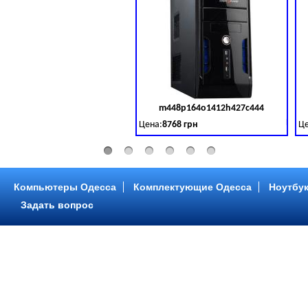
m448p164o1412h427c444
Код 
Цена:
8768 грн
Це
Intel Core ™ i3 2 ядра 3.50GHz,ОЗУ: 2 GB,
In
Компьютеры Одесса
Комплектующие Одесса
Ноутбук
Задать вопрос
m448p216o1412h299c315
Код 
Цена:
6958 грн
Це