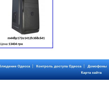
m448p172o1412h368c641
д товара:
379030
Код товара:
379031
Цена:
13404 грн
B (SATA III)
B, DDR 3 (1600 MHz) HDD: Seagate 2 TB (SATA III)
Intel Core ™ i5 4 ядра 3.20GHz,ОЗУ: 2 GB, DDR 3 (1600 MHz) HDD: Seagate 2 TB
блюдение Одесса
Контроль доступа Одесса
Домофоны
Карта сайта
m446p153o1412h478c641
д товара:
379034
Код товара:
379035
Цена:
9089 грн