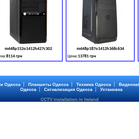
m448p152o1412h427c302
m448p187o1412h368c634
товара:
379028
Код товара:
379029
Ко
на:
8114 грн
Цена:
13781 грн
 DDR 3 (1600 MHz) HDD: TOSHIBA 500 GB (SATA III)
tel Core ™ i3 2 ядра 3.40GHz,ОЗУ: 2 GB, DDR 3 (1600 MHz) HDD: TOSHIBA 500 G
Intel Core ™ i5 2 ядра 2.90GHz,ОЗУ: 2 G
и Одесса
Планшеты Одесса
Техника Одесса
Видеона
Одесса
Сигнализация Одесса
Установка
CCTV installation in Ireland
m448p217o1412h299c194
m446p164o1412h478c448
товара:
379032
Код товара:
379033
Ко
на:
6363 грн
Цена:
10081 грн