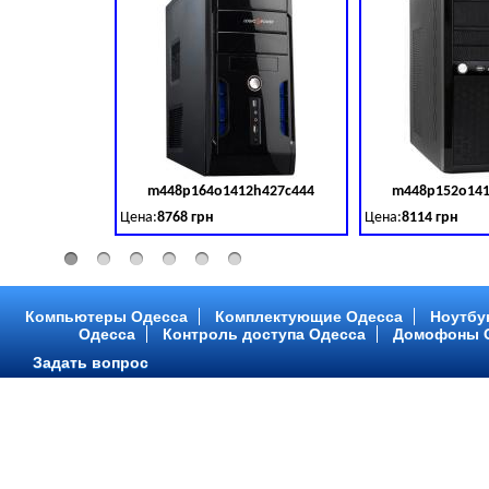
m448p164o1412h427c444
m448p152o141
Код товара:
379028
Цена:
8768 грн
Цена:
8114 грн
Intel Core ™ i3 2 ядра 3.50GHz,ОЗУ: 2 GB, DDR 3 (1600 MH
Intel Core ™ i3 2 я
Компьютеры Одесса
Комплектующие Одесса
Ноутбу
Одесса
Контроль доступа Одесса
Домофоны 
Задать вопрос
m448p216o1412h299c315
m448p217o141