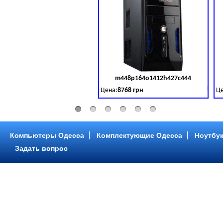
m448p164o1412h427c444
Код 
Цена:
8768 грн
Це
Intel Core ™ i3 2 ядра 3.50GHz,ОЗУ: 2 GB,
In
Компьютеры Одесса
Комплектующие Одесса
Ноутбук
Задать вопрос
m448p216o1412h299c315
Код 
Цена:
6958 грн
Це