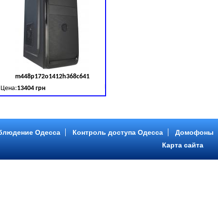
m448p172o1412h368c641
д товара:
379030
Код товара:
379031
Цена:
13404 грн
B (SATA III)
B, DDR 3 (1600 MHz) HDD: Seagate 2 TB (SATA III)
Intel Core ™ i5 4 ядра 3.20GHz,ОЗУ: 2 GB, DDR 3 (1600 MHz) HDD: Seagate 2 TB
блюдение Одесса
Контроль доступа Одесса
Домофоны
Карта сайта
m446p153o1412h478c641
д товара:
379034
Код товара:
379035
Цена:
9089 грн