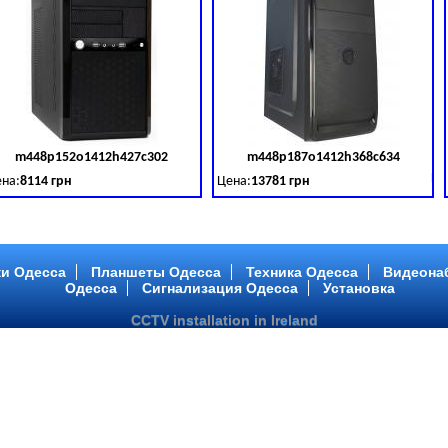
m448p152o1412h427c302
m448p187o1412h368c634
товара:
379028
Код товара:
379029
Ко
на:
8114 грн
Цена:
13781 грн
 DDR 3 (1600 MHz) HDD: TOSHIBA 500 GB (SATA III)
tel Core ™ i3 2 ядра 3.40GHz,ОЗУ: 2 GB, DDR 3 (1600 MHz) HDD: TOSHIBA 500 G
Intel Core ™ i5 2 ядра 2.90GHz,ОЗУ: 2 G
и Одесса
Планшеты Одесса
Техника Одесса
Видеона
Одесса
Сигнализация Одесса
Установка
CCTV installation in Ireland
m448p217o1412h299c194
m446p164o1412h478c448
товара:
379032
Код товара:
379033
Ко
на:
6363 грн
Цена:
10081 грн