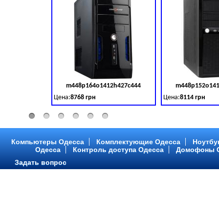
m448p164o1412h427c444
m448p152o141
Код товара:
379028
Цена:
8768 грн
Цена:
8114 грн
Intel Core ™ i3 2 ядра 3.50GHz,ОЗУ: 2 GB, DDR 3 (1600 MH
Intel Core ™ i3 2 я
Компьютеры Одесса
Комплектующие Одесса
Ноутбу
Одесса
Контроль доступа Одесса
Домофоны 
Задать вопрос
m448p216o1412h299c315
m448p217o141