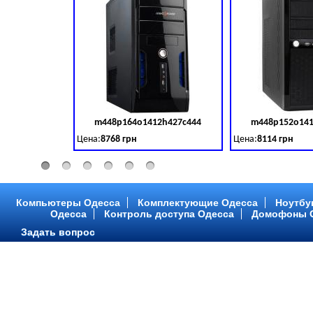
m448p164o1412h427c444
m448p152o141
Код товара:
379028
Цена:
8768 грн
Цена:
8114 грн
Intel Core ™ i3 2 ядра 3.50GHz,ОЗУ: 2 GB, DDR 3 (1600 MH
Intel Core ™ i3 2 я
Компьютеры Одесса
Комплектующие Одесса
Ноутбу
Одесса
Контроль доступа Одесса
Домофоны 
Задать вопрос
m448p216o1412h299c315
m448p217o141