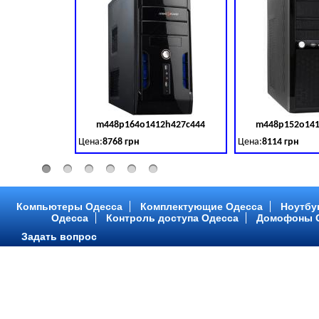
m448p164o1412h427c444
m448p152o141
Код товара:
379028
Цена:
8768 грн
Цена:
8114 грн
Intel Core ™ i3 2 ядра 3.50GHz,ОЗУ: 2 GB, DDR 3 (1600 MH
Intel Core ™ i3 2 я
Компьютеры Одесса
Комплектующие Одесса
Ноутбу
Одесса
Контроль доступа Одесса
Домофоны 
Задать вопрос
m448p216o1412h299c315
m448p217o141