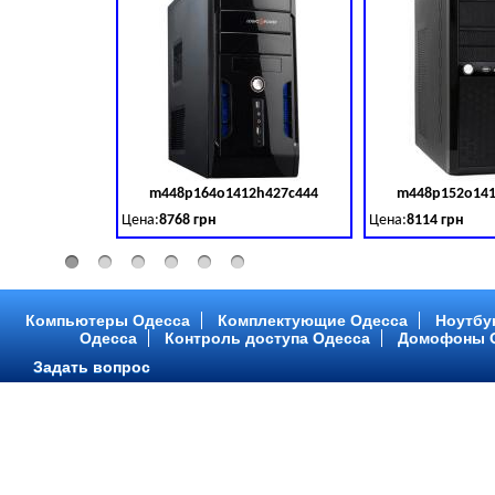
m448p164o1412h427c444
m448p152o141
Код товара:
379028
Цена:
8768 грн
Цена:
8114 грн
Intel Core ™ i3 2 ядра 3.50GHz,ОЗУ: 2 GB, DDR 3 (1600 MH
Intel Core ™ i3 2 я
Компьютеры Одесса
Комплектующие Одесса
Ноутбу
Одесса
Контроль доступа Одесса
Домофоны 
Задать вопрос
m448p216o1412h299c315
m448p217o141