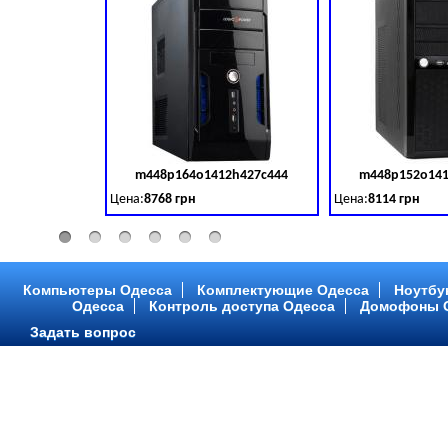
m448p164o1412h427c444
m448p152o141
Код товара:
379028
Цена:
8768 грн
Цена:
8114 грн
Intel Core ™ i3 2 ядра 3.50GHz,ОЗУ: 2 GB, DDR 3 (1600 MH
Intel Core ™ i3 2 я
Компьютеры Одесса
Комплектующие Одесса
Ноутбу
Одесса
Контроль доступа Одесса
Домофоны 
Задать вопрос
m448p216o1412h299c315
m448p217o141