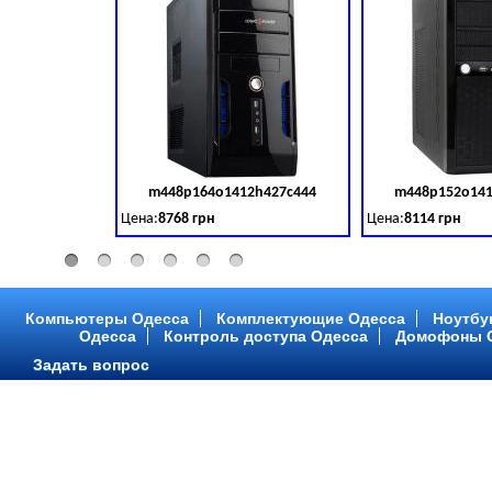
m448p164o1412h427c444
m448p152o141
Код товара:
379028
Цена:
8768 грн
Цена:
8114 грн
Intel Core ™ i3 2 ядра 3.50GHz,ОЗУ: 2 GB, DDR 3 (1600 MH
Intel Core ™ i3 2 я
Компьютеры Одесса
Комплектующие Одесса
Ноутбу
Одесса
Контроль доступа Одесса
Домофоны 
Задать вопрос
m448p216o1412h299c315
m448p217o141