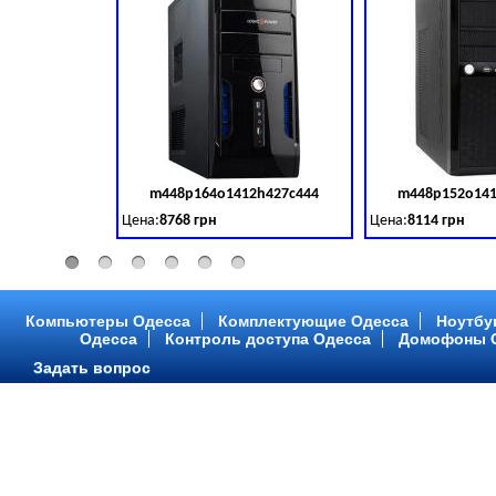
m448p164o1412h427c444
m448p152o141
Код товара:
379028
Цена:
8768 грн
Цена:
8114 грн
Intel Core ™ i3 2 ядра 3.50GHz,ОЗУ: 2 GB, DDR 3 (1600 MH
Intel Core ™ i3 2 я
Компьютеры Одесса
Комплектующие Одесса
Ноутбу
Одесса
Контроль доступа Одесса
Домофоны 
Задать вопрос
m448p216o1412h299c315
m448p217o141