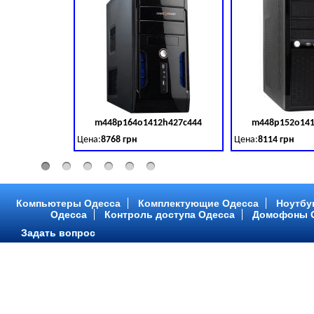
m448p164o1412h427c444
m448p152o141
Код товара:
379028
Цена:
8768 грн
Цена:
8114 грн
Intel Core ™ i3 2 ядра 3.50GHz,ОЗУ: 2 GB, DDR 3 (1600 MH
Intel Core ™ i3 2 я
Компьютеры Одесса
Комплектующие Одесса
Ноутбу
Одесса
Контроль доступа Одесса
Домофоны 
Задать вопрос
m448p216o1412h299c315
m448p217o141