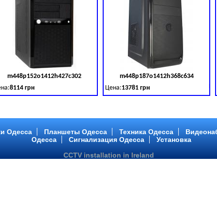
m448p152o1412h427c302
m448p187o1412h368c634
товара:
379028
Код товара:
379029
Ко
на:
8114 грн
Цена:
13781 грн
 DDR 3 (1600 MHz) HDD: TOSHIBA 500 GB (SATA III)
tel Core ™ i3 2 ядра 3.40GHz,ОЗУ: 2 GB, DDR 3 (1600 MHz) HDD: TOSHIBA 500 G
Intel Core ™ i5 2 ядра 2.90GHz,ОЗУ: 2 G
и Одесса
Планшеты Одесса
Техника Одесса
Видеона
Одесса
Сигнализация Одесса
Установка
CCTV installation in Ireland
m448p217o1412h299c194
m446p164o1412h478c448
товара:
379032
Код товара:
379033
Ко
на:
6363 грн
Цена:
10081 грн