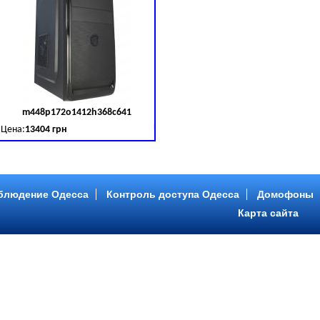
m448p172o1412h368c641
д товара:
379030
Код товара:
379031
Цена:
13404 грн
B (SATA III)
B, DDR 3 (1600 MHz) HDD: Seagate 2 TB (SATA III)
Intel Core ™ i5 4 ядра 3.20GHz,ОЗУ: 2 GB, DDR 3 (1600 MHz) HDD: Seagate 2 TB
блюдение Одесса
Контроль доступа Одесса
Домофоны
Карта сайта
m446p153o1412h478c641
д товара:
379034
Код товара:
379035
Цена:
9089 грн