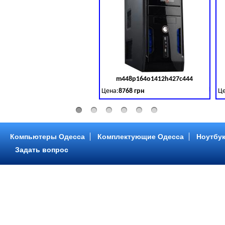
m448p164o1412h427c444
Код 
Цена:
8768 грн
Це
Intel Core ™ i3 2 ядра 3.50GHz,ОЗУ: 2 GB,
In
Компьютеры Одесса
Комплектующие Одесса
Ноутбук
Задать вопрос
m448p216o1412h299c315
Код 
Цена:
6958 грн
Це