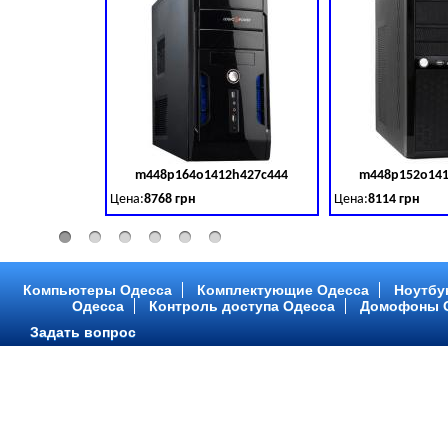
m448p164o1412h427c444
m448p152o141
Код товара:
379028
Цена:
8768 грн
Цена:
8114 грн
Intel Core ™ i3 2 ядра 3.50GHz,ОЗУ: 2 GB, DDR 3 (1600 MH
Intel Core ™ i3 2 я
Компьютеры Одесса
Комплектующие Одесса
Ноутбу
Одесса
Контроль доступа Одесса
Домофоны 
Задать вопрос
m448p216o1412h299c315
m448p217o141