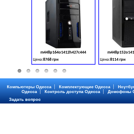
m448p164o1412h427c444
m448p152o141
Код товара:
379028
Цена:
8768 грн
Цена:
8114 грн
Intel Core ™ i3 2 ядра 3.50GHz,ОЗУ: 2 GB, DDR 3 (1600 MH
Intel Core ™ i3 2 я
Компьютеры Одесса
Комплектующие Одесса
Ноутбу
Одесса
Контроль доступа Одесса
Домофоны 
Задать вопрос
m448p216o1412h299c315
m448p217o141