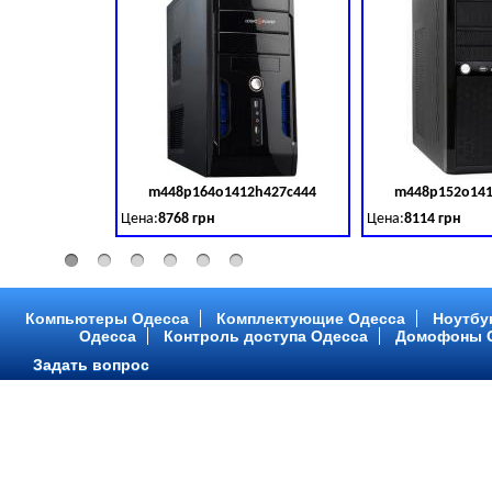
m448p164o1412h427c444
m448p152o141
Код товара:
379028
Цена:
8768 грн
Цена:
8114 грн
Intel Core ™ i3 2 ядра 3.50GHz,ОЗУ: 2 GB, DDR 3 (1600 MH
Intel Core ™ i3 2 я
Компьютеры Одесса
Комплектующие Одесса
Ноутбу
Одесса
Контроль доступа Одесса
Домофоны 
Задать вопрос
m448p216o1412h299c315
m448p217o141