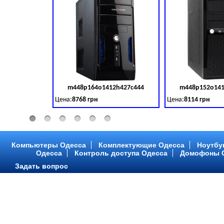
m448p164o1412h427c444
m448p152o141
Код товара:
379028
Цена:
8768 грн
Цена:
8114 грн
Intel Core ™ i3 2 ядра 3.50GHz,ОЗУ: 2 GB, DDR 3 (1600 MH
Intel Core ™ i3 2 я
Компьютеры Одесса
Комплектующие Одесса
Ноутбу
Одесса
Контроль доступа Одесса
Домофоны 
Задать вопрос
m448p216o1412h299c315
m448p217o141