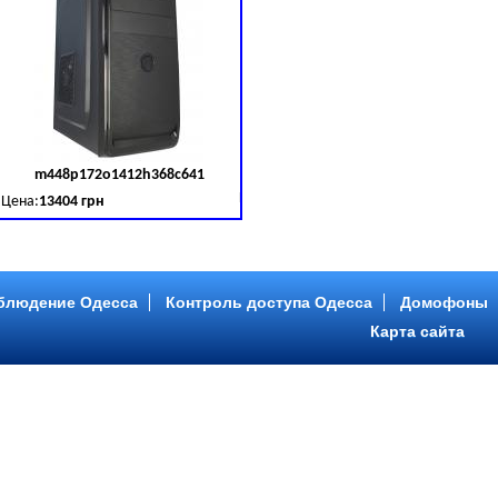
m448p172o1412h368c641
д товара:
379030
Код товара:
379031
Цена:
13404 грн
B (SATA III)
B, DDR 3 (1600 MHz) HDD: Seagate 2 TB (SATA III)
Intel Core ™ i5 4 ядра 3.20GHz,ОЗУ: 2 GB, DDR 3 (1600 MHz) HDD: Seagate 2 TB
блюдение Одесса
Контроль доступа Одесса
Домофоны
Карта сайта
m446p153o1412h478c641
д товара:
379034
Код товара:
379035
Цена:
9089 грн