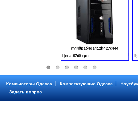
m448p164o1412h427c444
Код 
Цена:
8768 грн
Це
Intel Core ™ i3 2 ядра 3.50GHz,ОЗУ: 2 GB,
In
Компьютеры Одесса
Комплектующие Одесса
Ноутбук
Задать вопрос
m448p216o1412h299c315
Код 
Цена:
6958 грн
Це