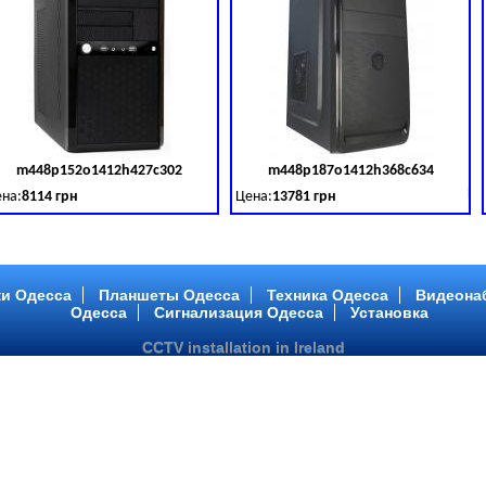
m448p152o1412h427c302
m448p187o1412h368c634
товара:
379028
Код товара:
379029
Ко
на:
8114 грн
Цена:
13781 грн
 DDR 3 (1600 MHz) HDD: TOSHIBA 500 GB (SATA III)
tel Core ™ i3 2 ядра 3.40GHz,ОЗУ: 2 GB, DDR 3 (1600 MHz) HDD: TOSHIBA 500 G
Intel Core ™ i5 2 ядра 2.90GHz,ОЗУ: 2 G
и Одесса
Планшеты Одесса
Техника Одесса
Видеона
Одесса
Сигнализация Одесса
Установка
CCTV installation in Ireland
m448p217o1412h299c194
m446p164o1412h478c448
товара:
379032
Код товара:
379033
Ко
на:
6363 грн
Цена:
10081 грн