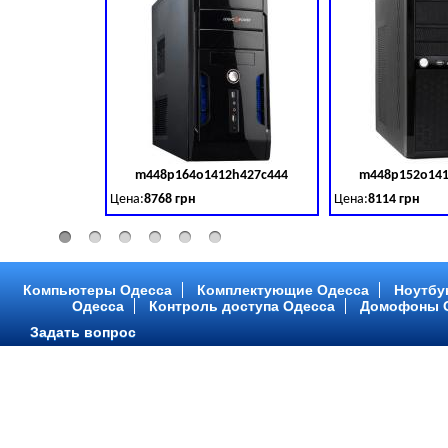
m448p164o1412h427c444
m448p152o141
Код товара:
379028
Цена:
8768 грн
Цена:
8114 грн
Intel Core ™ i3 2 ядра 3.50GHz,ОЗУ: 2 GB, DDR 3 (1600 MH
Intel Core ™ i3 2 я
Компьютеры Одесса
Комплектующие Одесса
Ноутбу
Одесса
Контроль доступа Одесса
Домофоны 
Задать вопрос
m448p216o1412h299c315
m448p217o141