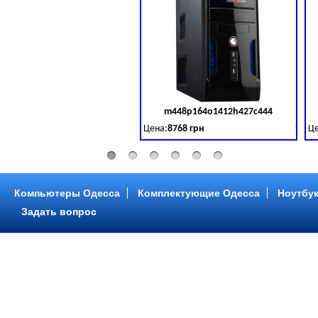
m448p164o1412h427c444
Код 
Цена:
8768 грн
Це
Intel Core ™ i3 2 ядра 3.50GHz,ОЗУ: 2 GB,
In
Компьютеры Одесса
Комплектующие Одесса
Ноутбук
Задать вопрос
m448p216o1412h299c315
Код 
Цена:
6958 грн
Це