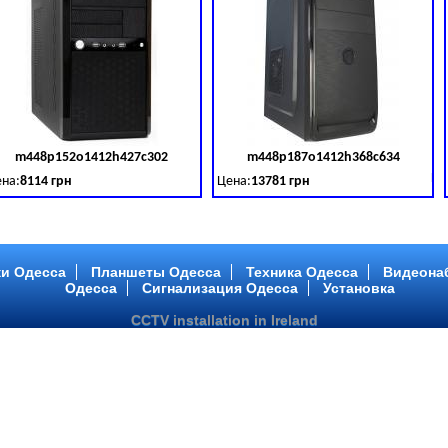
m448p152o1412h427c302
m448p187o1412h368c634
товара:
379028
Код товара:
379029
Ко
на:
8114 грн
Цена:
13781 грн
 DDR 3 (1600 MHz) HDD: TOSHIBA 500 GB (SATA III)
tel Core ™ i3 2 ядра 3.40GHz,ОЗУ: 2 GB, DDR 3 (1600 MHz) HDD: TOSHIBA 500 G
Intel Core ™ i5 2 ядра 2.90GHz,ОЗУ: 2 G
и Одесса
Планшеты Одесса
Техника Одесса
Видеона
Одесса
Сигнализация Одесса
Установка
CCTV installation in Ireland
m448p217o1412h299c194
m446p164o1412h478c448
товара:
379032
Код товара:
379033
Ко
на:
6363 грн
Цена:
10081 грн