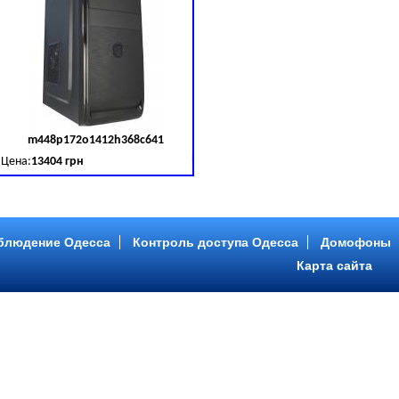
m448p172o1412h368c641
д товара:
379030
Код товара:
379031
Цена:
13404 грн
B (SATA III)
B, DDR 3 (1600 MHz) HDD: Seagate 2 TB (SATA III)
Intel Core ™ i5 4 ядра 3.20GHz,ОЗУ: 2 GB, DDR 3 (1600 MHz) HDD: Seagate 2 TB
блюдение Одесса
Контроль доступа Одесса
Домофоны
Карта сайта
m446p153o1412h478c641
д товара:
379034
Код товара:
379035
Цена:
9089 грн