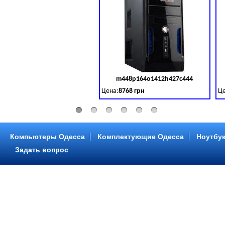
m448p164o1412h427c444
Код 
Цена:
8768 грн
Це
Intel Core ™ i3 2 ядра 3.50GHz,ОЗУ: 2 GB,
In
Компьютеры Одесса
Комплектующие Одесса
Ноутбук
Задать вопрос
m448p216o1412h299c315
Код 
Цена:
6958 грн
Це