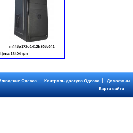
m448p172o1412h368c641
д товара:
379030
Код товара:
379031
Цена:
13404 грн
B (SATA III)
B, DDR 3 (1600 MHz) HDD: Seagate 2 TB (SATA III)
Intel Core ™ i5 4 ядра 3.20GHz,ОЗУ: 2 GB, DDR 3 (1600 MHz) HDD: Seagate 2 TB
блюдение Одесса
Контроль доступа Одесса
Домофоны
Карта сайта
m446p153o1412h478c641
д товара:
379034
Код товара:
379035
Цена:
9089 грн