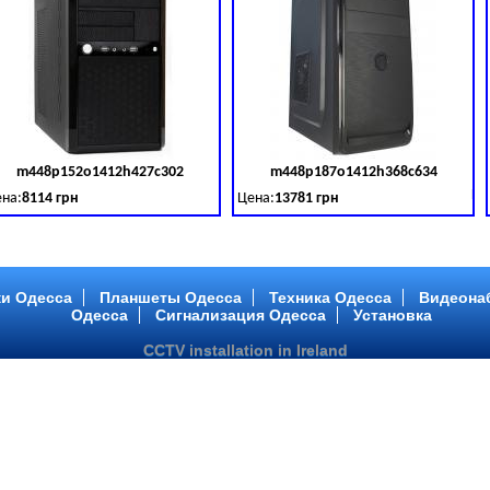
m448p152o1412h427c302
m448p187o1412h368c634
товара:
379028
Код товара:
379029
Ко
на:
8114 грн
Цена:
13781 грн
 DDR 3 (1600 MHz) HDD: TOSHIBA 500 GB (SATA III)
tel Core ™ i3 2 ядра 3.40GHz,ОЗУ: 2 GB, DDR 3 (1600 MHz) HDD: TOSHIBA 500 G
Intel Core ™ i5 2 ядра 2.90GHz,ОЗУ: 2 G
и Одесса
Планшеты Одесса
Техника Одесса
Видеона
Одесса
Сигнализация Одесса
Установка
CCTV installation in Ireland
m448p217o1412h299c194
m446p164o1412h478c448
товара:
379032
Код товара:
379033
Ко
на:
6363 грн
Цена:
10081 грн