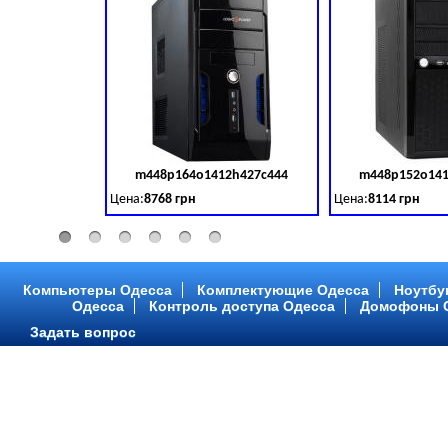
m448p164o1412h427c444
m448p152o141
Код товара:
379028
Цена:
8768 грн
Цена:
8114 грн
Intel Core ™ i3 2 ядра 3.50GHz,ОЗУ: 2 GB, DDR 3 (1600 MH
Intel Core ™ i3 2 я
Компьютеры Одесса
Комплектующие Одесса
Ноутбу
Одесса
Контроль доступа Одесса
Домофоны 
Задать вопрос
m448p216o1412h299c315
m448p217o141