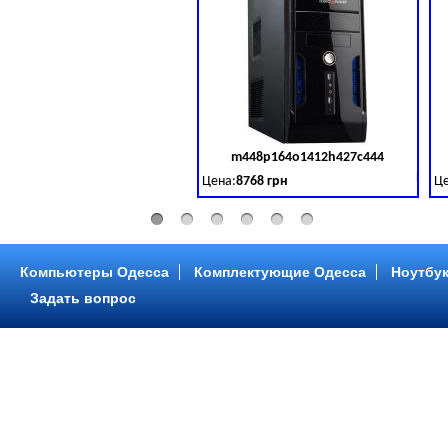
m448p164o1412h427c444
Код 
Цена:
8768 грн
Це
Intel Core ™ i3 2 ядра 3.50GHz,ОЗУ: 2 GB,
In
Компьютеры Одесса
Комплектующие Одесса
Ноутбук
Задать вопрос
m448p216o1412h299c315
Код 
Цена:
6958 грн
Це