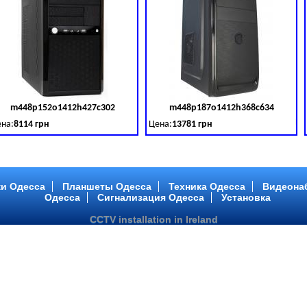
m448p152o1412h427c302
m448p187o1412h368c634
товара:
379028
Код товара:
379029
Ко
на:
8114 грн
Цена:
13781 грн
 DDR 3 (1600 MHz) HDD: TOSHIBA 500 GB (SATA III)
tel Core ™ i3 2 ядра 3.40GHz,ОЗУ: 2 GB, DDR 3 (1600 MHz) HDD: TOSHIBA 500 G
Intel Core ™ i5 2 ядра 2.90GHz,ОЗУ: 2 G
и Одесса
Планшеты Одесса
Техника Одесса
Видеона
Одесса
Сигнализация Одесса
Установка
CCTV installation in Ireland
m448p217o1412h299c194
m446p164o1412h478c448
товара:
379032
Код товара:
379033
Ко
на:
6363 грн
Цена:
10081 грн