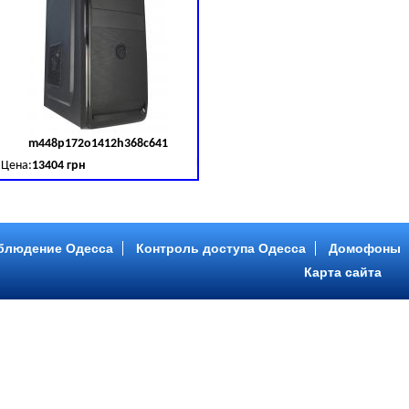
m448p172o1412h368c641
д товара:
379030
Код товара:
379031
Цена:
13404 грн
B (SATA III)
B, DDR 3 (1600 MHz) HDD: Seagate 2 TB (SATA III)
Intel Core ™ i5 4 ядра 3.20GHz,ОЗУ: 2 GB, DDR 3 (1600 MHz) HDD: Seagate 2 TB
блюдение Одесса
Контроль доступа Одесса
Домофоны
Карта сайта
m446p153o1412h478c641
д товара:
379034
Код товара:
379035
Цена:
9089 грн