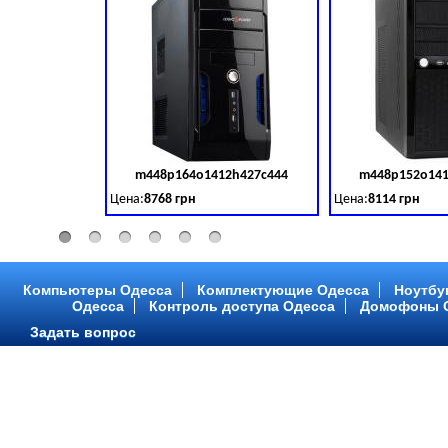
m448p164o1412h427c444
m448p152o141
Код товара:
379028
Цена:
8768 грн
Цена:
8114 грн
Intel Core ™ i3 2 ядра 3.50GHz,ОЗУ: 2 GB, DDR 3 (1600 MH
Intel Core ™ i3 2 я
Компьютеры Одесса
Комплектующие Одесса
Ноутбу
Одесса
Контроль доступа Одесса
Домофоны 
Задать вопрос
m448p216o1412h299c315
m448p217o141