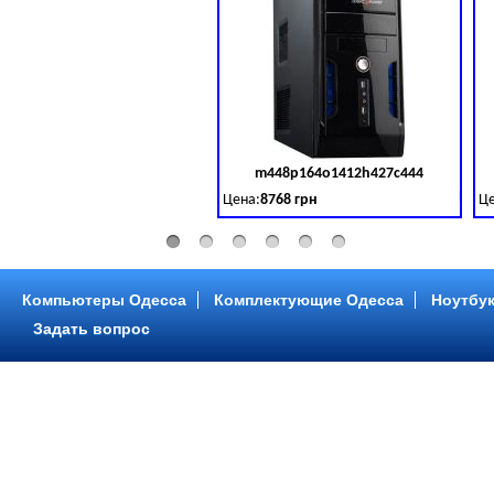
m448p164o1412h427c444
Код 
Цена:
8768 грн
Це
Intel Core ™ i3 2 ядра 3.50GHz,ОЗУ: 2 GB,
In
Компьютеры Одесса
Комплектующие Одесса
Ноутбук
Задать вопрос
m448p216o1412h299c315
Код 
Цена:
6958 грн
Це