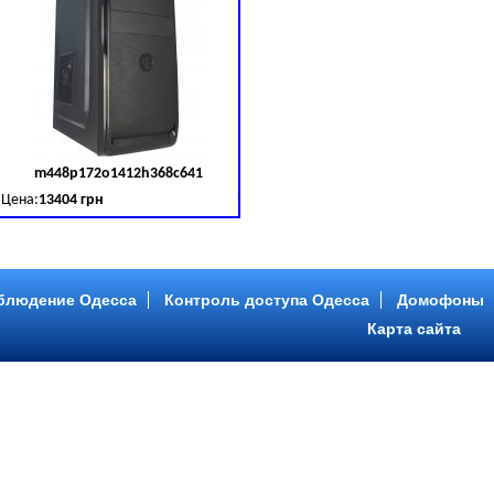
m448p172o1412h368c641
д товара:
379030
Код товара:
379031
Цена:
13404 грн
B (SATA III)
B, DDR 3 (1600 MHz) HDD: Seagate 2 TB (SATA III)
Intel Core ™ i5 4 ядра 3.20GHz,ОЗУ: 2 GB, DDR 3 (1600 MHz) HDD: Seagate 2 TB
блюдение Одесса
Контроль доступа Одесса
Домофоны
Карта сайта
m446p153o1412h478c641
д товара:
379034
Код товара:
379035
Цена:
9089 грн