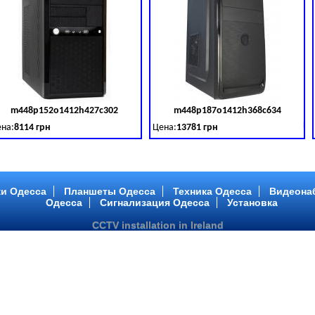
m448p152o1412h427c302
m448p187o1412h368c634
товара:
379028
Код товара:
379029
Ко
на:
8114 грн
Цена:
13781 грн
 DDR 3 (1600 MHz) HDD: TOSHIBA 500 GB (SATA III)
tel Core ™ i3 2 ядра 3.40GHz,ОЗУ: 2 GB, DDR 3 (1600 MHz) HDD: TOSHIBA 500 G
Intel Core ™ i5 2 ядра 2.90GHz,ОЗУ: 2 G
и Одесса
Планшеты Одесса
Техника Одесса
Видеона
Одесса
Сигнализация Одесса
Установка
CCTV installation in Ireland
m448p217o1412h299c194
m446p164o1412h478c448
товара:
379032
Код товара:
379033
Ко
на:
6363 грн
Цена:
10081 грн