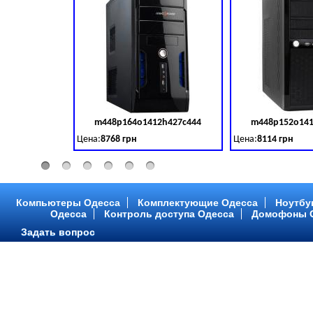
m448p164o1412h427c444
m448p152o141
Код товара:
379028
Цена:
8768 грн
Цена:
8114 грн
Intel Core ™ i3 2 ядра 3.50GHz,ОЗУ: 2 GB, DDR 3 (1600 MH
Intel Core ™ i3 2 я
Компьютеры Одесса
Комплектующие Одесса
Ноутбу
Одесса
Контроль доступа Одесса
Домофоны 
Задать вопрос
m448p216o1412h299c315
m448p217o141