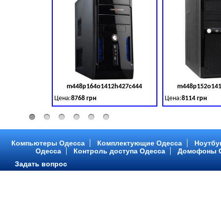
m448p164o1412h427c444
m448p152o141
Код товара:
379028
Цена:
8768 грн
Цена:
8114 грн
Intel Core ™ i3 2 ядра 3.50GHz,ОЗУ: 2 GB, DDR 3 (1600 MH
Intel Core ™ i3 2 я
Компьютеры Одесса
Комплектующие Одесса
Ноутбу
Одесса
Контроль доступа Одесса
Домофоны 
Задать вопрос
m448p216o1412h299c315
m448p217o141