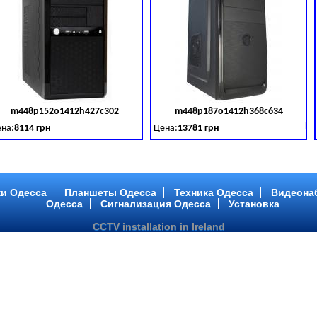
m448p152o1412h427c302
m448p187o1412h368c634
товара:
379028
Код товара:
379029
Ко
на:
8114 грн
Цена:
13781 грн
 DDR 3 (1600 MHz) HDD: TOSHIBA 500 GB (SATA III)
tel Core ™ i3 2 ядра 3.40GHz,ОЗУ: 2 GB, DDR 3 (1600 MHz) HDD: TOSHIBA 500 G
Intel Core ™ i5 2 ядра 2.90GHz,ОЗУ: 2 G
и Одесса
Планшеты Одесса
Техника Одесса
Видеона
Одесса
Сигнализация Одесса
Установка
CCTV installation in Ireland
m448p217o1412h299c194
m446p164o1412h478c448
товара:
379032
Код товара:
379033
Ко
на:
6363 грн
Цена:
10081 грн