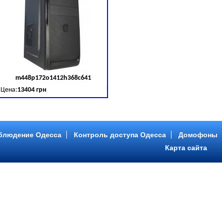
m448p172o1412h368c641
д товара:
379030
Код товара:
379031
Цена:
13404 грн
B (SATA III)
B, DDR 3 (1600 MHz) HDD: Seagate 2 TB (SATA III)
Intel Core ™ i5 4 ядра 3.20GHz,ОЗУ: 2 GB, DDR 3 (1600 MHz) HDD: Seagate 2 TB
блюдение Одесса
Контроль доступа Одесса
Домофоны
Карта сайта
m446p153o1412h478c641
д товара:
379034
Код товара:
379035
Цена:
9089 грн