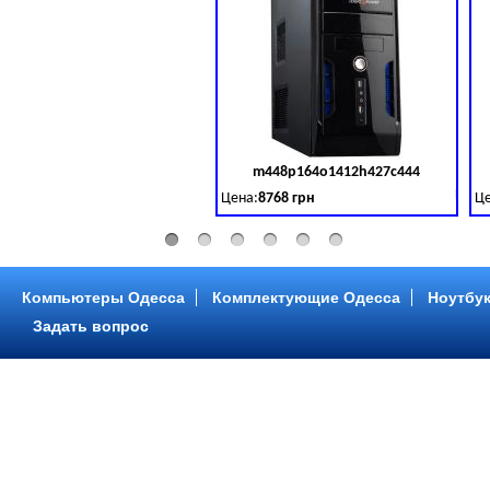
m448p164o1412h427c444
Код 
Цена:
8768 грн
Це
Intel Core ™ i3 2 ядра 3.50GHz,ОЗУ: 2 GB,
In
Компьютеры Одесса
Комплектующие Одесса
Ноутбук
Задать вопрос
m448p216o1412h299c315
Код 
Цена:
6958 грн
Це