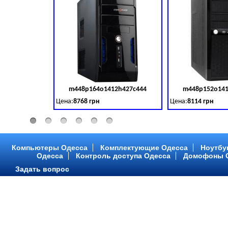
m448p164o1412h427c444
m448p152o141
Код товара:
379028
Цена:
8768 грн
Цена:
8114 грн
Intel Core ™ i3 2 ядра 3.50GHz,ОЗУ: 2 GB, DDR 3 (1600 MH
Intel Core ™ i3 2 я
Компьютеры Одесса
Комплектующие Одесса
Ноутбу
Одесса
Контроль доступа Одесса
Домофоны 
Задать вопрос
m448p216o1412h299c315
m448p217o141