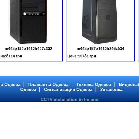
m448p152o1412h427c302
m448p187o1412h368c634
товара:
379028
Код товара:
379029
Ко
на:
8114 грн
Цена:
13781 грн
 DDR 3 (1600 MHz) HDD: TOSHIBA 500 GB (SATA III)
tel Core ™ i3 2 ядра 3.40GHz,ОЗУ: 2 GB, DDR 3 (1600 MHz) HDD: TOSHIBA 500 G
Intel Core ™ i5 2 ядра 2.90GHz,ОЗУ: 2 G
и Одесса
Планшеты Одесса
Техника Одесса
Видеона
Одесса
Сигнализация Одесса
Установка
CCTV installation in Ireland
m448p217o1412h299c194
m446p164o1412h478c448
товара:
379032
Код товара:
379033
Ко
на:
6363 грн
Цена:
10081 грн