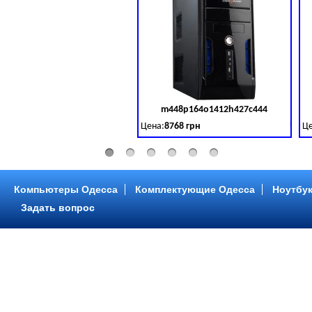
m448p164o1412h427c444
Код 
Цена:
8768 грн
Це
Intel Core ™ i3 2 ядра 3.50GHz,ОЗУ: 2 GB,
In
Компьютеры Одесса
Комплектующие Одесса
Ноутбук
Задать вопрос
m448p216o1412h299c315
Код 
Цена:
6958 грн
Це