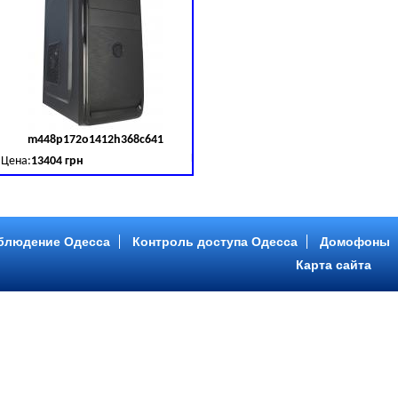
m448p172o1412h368c641
д товара:
379030
Код товара:
379031
Цена:
13404 грн
B (SATA III)
B, DDR 3 (1600 MHz) HDD: Seagate 2 TB (SATA III)
Intel Core ™ i5 4 ядра 3.20GHz,ОЗУ: 2 GB, DDR 3 (1600 MHz) HDD: Seagate 2 TB
блюдение Одесса
Контроль доступа Одесса
Домофоны
Карта сайта
m446p153o1412h478c641
д товара:
379034
Код товара:
379035
Цена:
9089 грн