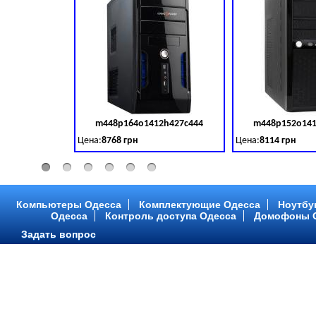
m448p164o1412h427c444
m448p152o141
Код товара:
379028
Цена:
8768 грн
Цена:
8114 грн
Intel Core ™ i3 2 ядра 3.50GHz,ОЗУ: 2 GB, DDR 3 (1600 MH
Intel Core ™ i3 2 я
Компьютеры Одесса
Комплектующие Одесса
Ноутбу
Одесса
Контроль доступа Одесса
Домофоны 
Задать вопрос
m448p216o1412h299c315
m448p217o141